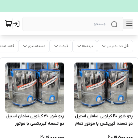
جدیدترین
برندها
قیمت
دسته‌بندی
فقط محص
پتو شور 40 کیلویی سامان استیل
پتو شور ۳۰ کیلویی سامان استیل
دو تسمه گیربکس با موتور تمام
دو تسمه گیربکسی با موتور
مس خارجی
خارجی سیم پیچ مس
19,000,000
19,500,000