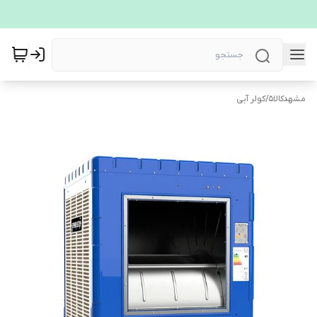
مشهدکالا5
/
کولر آبی