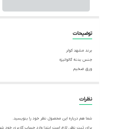
توضیحات
برند مشهد کولر
جنس بدنه گالوانیزه
ورق ضخیم
نوع موتور ژن تمام مس
نوع پمپ ژن تمام مس
سیستم آبرسانی مدرن
نظرات
کیفیت عالی و بی نظیر
استاندارد
شما هم درباره این محصول نظر خود را بنویسید.
ارسال به سراسر کشور با باربری
برای ثبت نظر، لازم است ابتدا وارد حساب کاربری خود شو