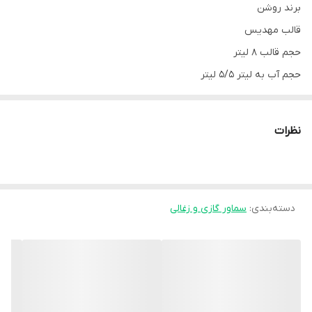
برند روشن
قالب مهدیس
حجم قالب 8 لیتر
حجم آب به لیتر 5/5 لیتر
جنس بدنه برنج
کیفیت عالی
نظرات
همراه با قوری
جنس قوری چینی
طراحی زیبا
دسته‌بندی
:
سماور گازی و زغالی
ارسال به سراسر کشور با تیپاکس و پست پیشتاز یا باربری