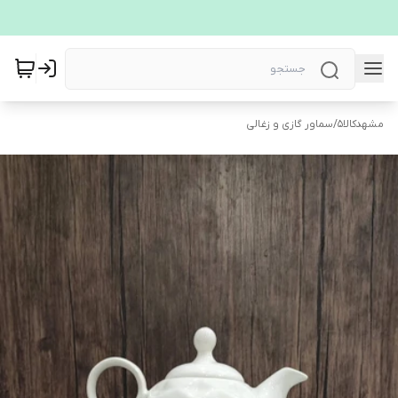
مشهدکالا5
/
سماور گازی و زغالی