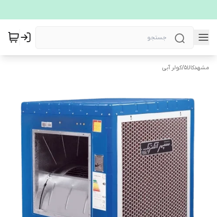
مشهدکالا5
/
کولر آبی