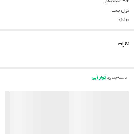
3/4 اسب بخار
توان پمپ
1/60hp
رده مصرف انرژی
C
نظرات
نوع موتور ژن تمام مس اصل تبریز
طول
870 میلیمتر
عرض
دسته‌بندی
:
کولر آبی
870 میلیمتر
ارتفاع
1160 میلیمتر
وزن با بسته بندی
86 کیلوگرم