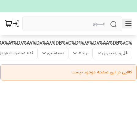
%D8%A7%D8%AC%D8%A7%D9%82%20%DA%AF%D8%A7%D8%B2%20%DA%A9%D8%A7%D8%A8%DB%8C%D9%86%D8%AA%DB%8C
پربازدیدترین
برندها
دسته‌بندی
فقط محصولات موجو
کالایی در این صفحه موجود نیست