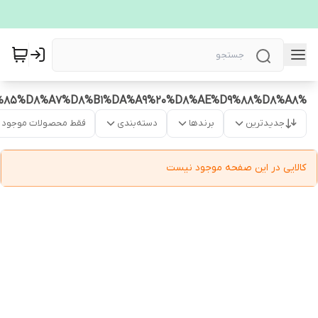
%DA%A9%D8%B1%D9%87%20%DA%AF%DB%8C%D8%B1%20%DA%A9%D9%88%DA%86%DA%A9%20%D9%85%D8%A7%D8%B1%DA%A9%20%D8%AE%D9%88%D8%A8
جدیدترین
برندها
دسته‌بندی
فقط محصولات موجود
کالایی در این صفحه موجود نیست