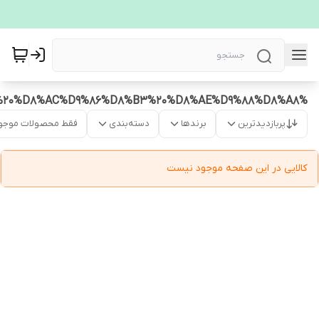
%DA%A9%D9%88%D9%84%D8%B1%20%D8%AC%D9%86%D8%B3%20%D8%AE%D9%88%D8%A8
پربازدیدترین
برندها
دسته‌بندی
فقط محصولات موجو
کالایی در این صفحه موجود نیست