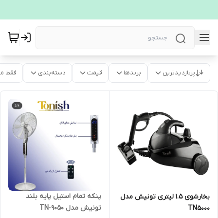
پربازدیدترین
برندها
قیمت
دسته‌بندی
فقط م
پنکه تمام استیل پایه بلند
بخارشوی 1.5 لیتری تونیش مدل
تونیش مدل TN‐9050
TN5000