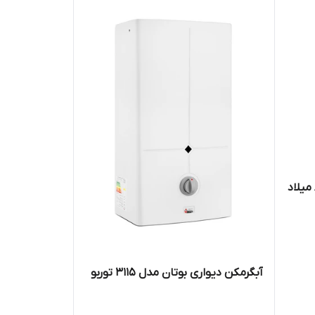
گیربکسی دو تسمه دار مدلA-30 میلاد
آبگرمکن دیواری بوتان مدل ۳۱۱۵ توربو