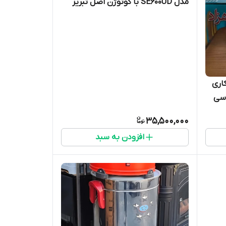
مدل SE600UD با کوتوژن اصل تبریز
م کاری
دسی
35,500,000
افزودن به سبد