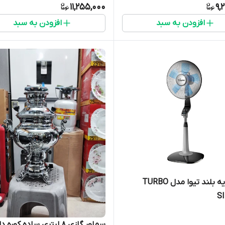
11,255,000
9,
افزودن به سبد
افزودن به سبد
پنکه پایه بلند تیوا مدل TURBO
S
سماور گازی ۸ لیتری ساده کوره دار