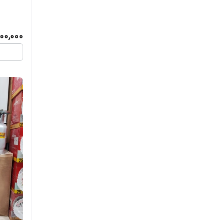
تیوا
پنکه
جلایر
200,000
کره گیر
جنرال آرا
جنرال بریجن
مایکروویو
جنرال لند
اتو بخار
جی بی ال
تخم مرغ پز
جی مکس
رخت آویز
دنای
تجهیزات کارگاهی
دوو
اسپیکر
روشن