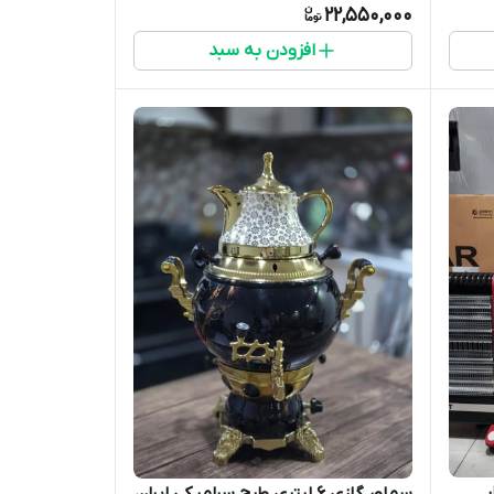
22,550,000
افزودن به سبد
سماور گازی 6 لیتری طرح سرامیکی ایران