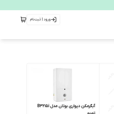
ورود | ثبت‌نام
آبگرمکن دیواری بوتان مدل B3215i
توربو