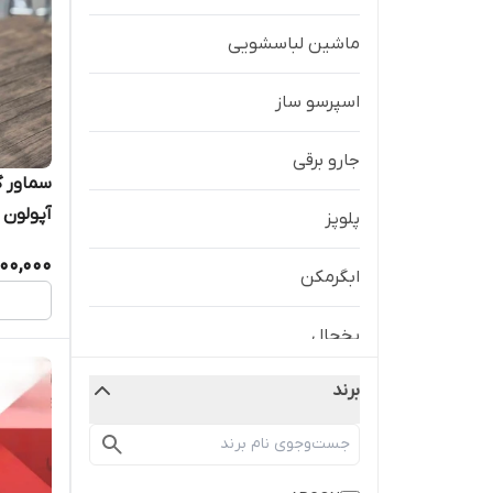
ماشین لباسشویی
اسپرسو ساز
جارو برقی
آپولون 
پلوپز
200,000
ابگرمکن
یخچال
برند
غذا ساز
خانه واشپزخانه