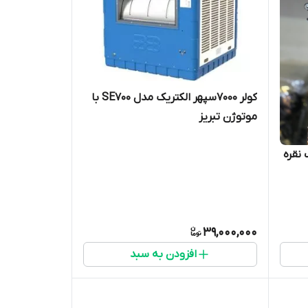
کولر 7000سپهر الکتریک مدل SE700 با
موتوژن تبریز
رنگ نقره
39,000,000
افزودن به سبد