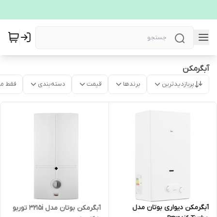
آبگرمکن
پربازدیدترین
برندها
قیمت
دسته‌بندی
فقط م
آبگرمکن دیواری بوتان مدل
آبگرمکن بوتان مدل 3215i توربو