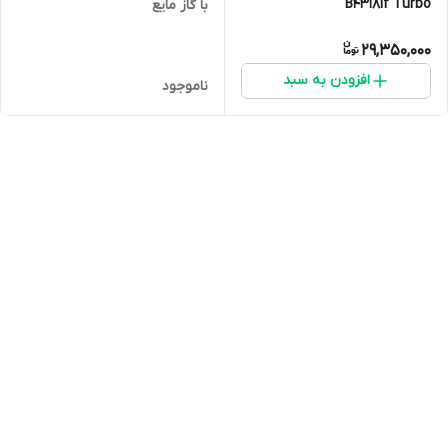
B4318if Turbo
با گاز مایع
29,350,000
افزودن به سبد
ناموجود