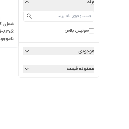
برند
همزن ک
سوئیس پلاس
-830S
ناموجود
موجودی
محدوده قیمت