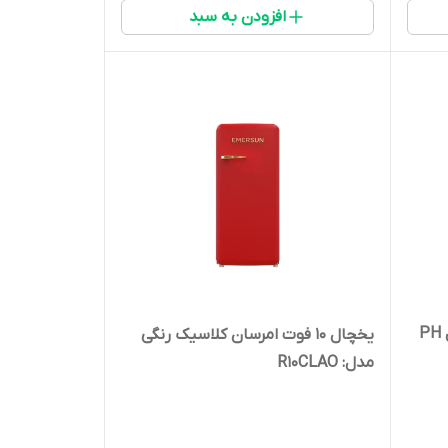
افزودن به سبد
یخچال و فریزر 14 فوت فیلور مدل PH
یخچال 10 فوت امرسان کلاسیک رنگی
مدل: R10CLAO