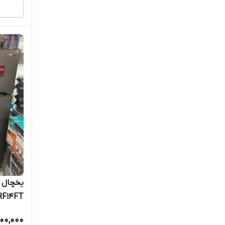
RF14FT
900,000