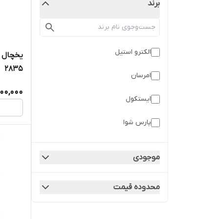
برند
الکترو استیل
۲۸۳۵
امرسان
100,000
ایستکول
پارس شوا
جنرال آرا
موجودی
جنرال بریجن
محدوده قیمت
فیلور
مرلین