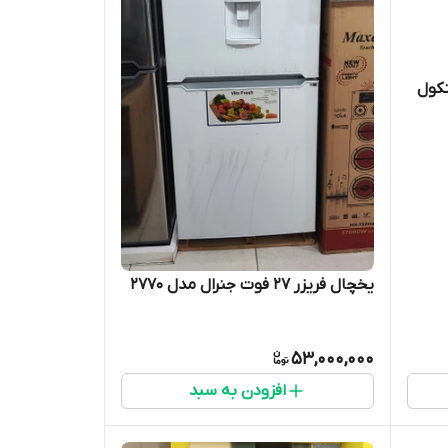
وت ایستکول
یخچال فریزر ۲۷ فوت جنرال مدل 2770
53,000,000
افزودن به سبد