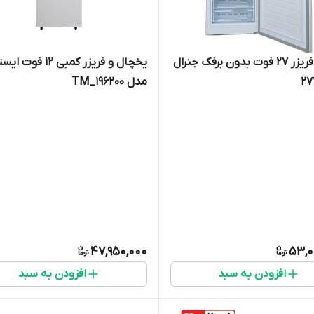
یخچال فریزر ۲۷ فوت بدون برفک جنرال
یخچال و فریزر کمبی 12 ف
مدل TM_196200
47,950,000
53,0
افزودن به سبد
افزودن به سبد