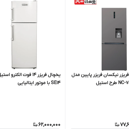
ریزر نیکسان فریزر پایین مدل
یخچال فریزر 14 فوت الکترو 
رح استیل
SE14 با موتور ایتالیایی
62,000,000
77,