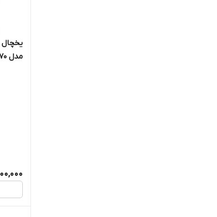
نیکسان
مدل 2770
00,000