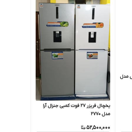
استیل مدل
یخچال فریزر 27 فوت کمبی جنرال آرا
مدل 2770
52,500,000