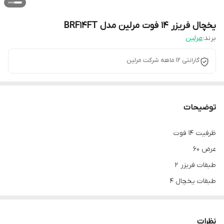
یخچال فریزر 14 فوت مرلین مدل BRF14FT
برند:
مرلین
گارانتی 12 ماهه شرکت مرلین
توضیحات
ظرفیت 14 فوت
عرض 60
طبقات فریزر 2
طبقات یخچال 4
تعداد جامیوه ای 2
طبقات درب یخچال 3
نظرات