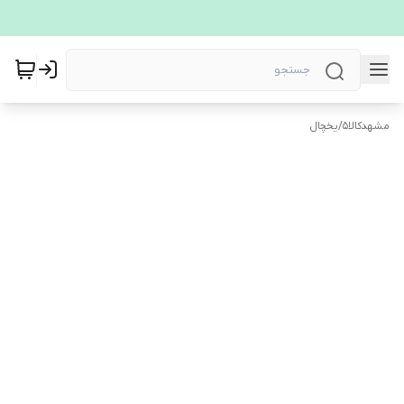
مشهدکالا5
/
یخچال