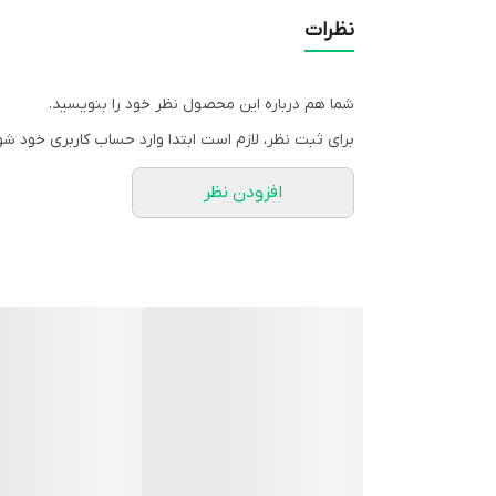
نظرات
مصرف انرژی: A
شما هم درباره این محصول نظر خود را بنویسید.
گاز مبرد: R۶۰۰a
برای ثبت نظر، لازم است ابتدا وارد حساب کاربری خود شو
افزودن نظر
طبقات: یک‌طبقه شیشه‌ای
اواپراتور: معمولی
دستگیره: مخفی
جایخی: دارد
جامیوه‌ای: دارد