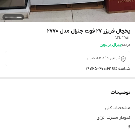
یخچال فریزر ۲۷ فوت جنرال مدل 2770
GENERAL
برند:
جنرال بریجن
گارانتی ۱۸ ماهه جنرال
شناسه کالا
2901453400042
توضیحات
مشخصات کلی
نمودار مصرف انرژی
B