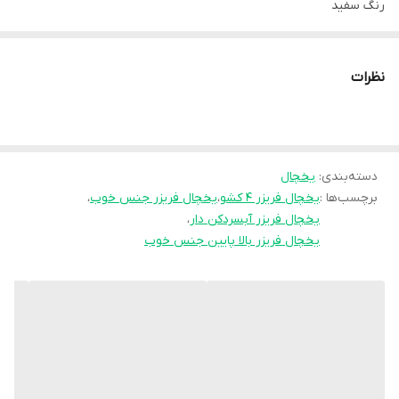
رنگ سفید
اطلاعات نوع یخچال
بالا پایین فریزر
نظرات
وزن
80 کیلوگرم
نوع مقاومت در برابر برفک
نوفراست
دسته‌بندی
:
یخچال
برچسب‌ها :
یخچال فریزر ۴ کشو
،
یخچال فریزر جنس خوب
،
گنجایش یخچال
یخچال فریزر آبسردکن دار
،
300 لیتر
یخچال فریزر بالا پایین جنس خوب
گنجایش فریز
100 لیتر
گنجایش کل به لیتر
400 لیتر
گنجایش کل به فوت