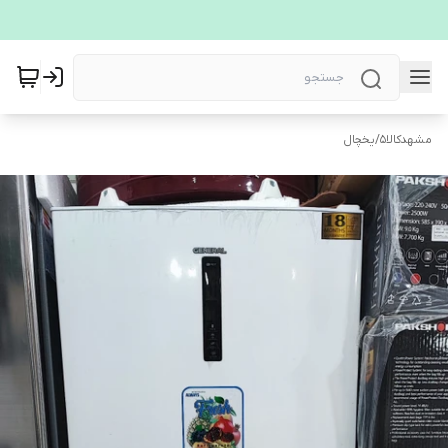
مشهدکالا5
/
یخچال