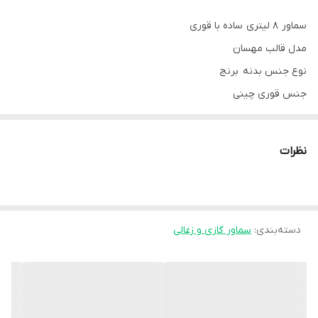
سماور 8 لیتری ساده با قوری
مدل قالب مهسان
نوع جنس بدنه برنج
جنس قوری چینی
نوع سوخت گازی
کیفیت عالی
نظرات
با ضمانت
ظرفیت 8 لیتری
سوخت آبی درجه یک
دسته‌بندی
دارای شمعک
:
سماور گازی و زغالی
دارای ولوم تنظیم شعله
بدون کوره
طراحی زیبا