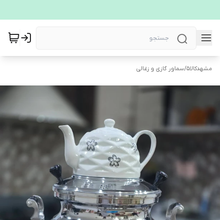
مشهدکالا5
/
سماور گازی و زغالی