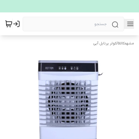
مشهدکالا5
/
کولر پرتابل آبی