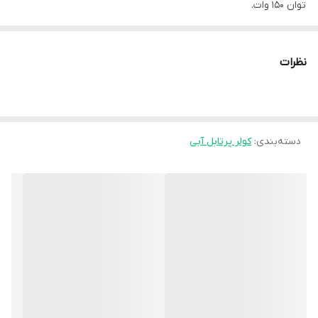
توان ۱۵۰ وات.
۱۴-۱۵ متر قدرت پرتاب باد.
پنل کنترل لمسی.
نظرات
عملکرد فوق العاده بی صدا.
پد خنک کننده سلولوزی آنتی باکتریال.
دارای چرخ برای جابجایی آسان.
دسته‌بندی
:
کولر پرتابل آبی
امکان تنظیم عملکردها با ریموت کنترل.
قابلیت حرکت خودکار پره ها (Swing) جهت پوشش
بهتر محیط.
طول 48cm،عرض 30cm، ارتفاع: 109cm
معرفی کوتاه محصول
معرفی:
کولر آبی پرتابل ریتون مدل VENTO-۷۰۰۰ محصول جدید برند ریتون