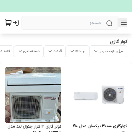
کولر گازی
پربازدیدترین
برندها
قیمت
دسته‌بندی
فقط م
کولرگازی 30000 نیکسان مدل 410
کولر گازی 12 هزار جنرال لند مدل