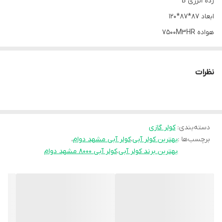
رده انرژی B
ابعاد 87*87*120
هواده 7500M3HR
قدرت موتور 3/4HB
کیفیت عالی و بی نظیر
نظرات
ارسال فوری به سراسر کشور
به روش باربری
دسته‌بندی
:
کولر گازی
برچسب‌ها :
بهترین کولر آبی
،
کولر آبی مشهد دوام
،
بهترین برند کولر آبی
،
کولر آبی ۸۰۰۰ مشهد دوام