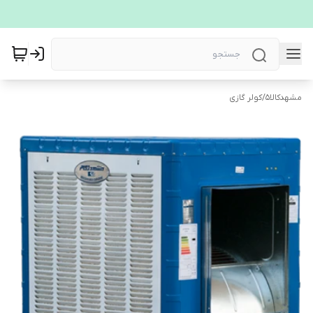
مشهدکالا5
/
کولر گازی