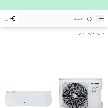
مشهدکالا5
/
کولر گازی