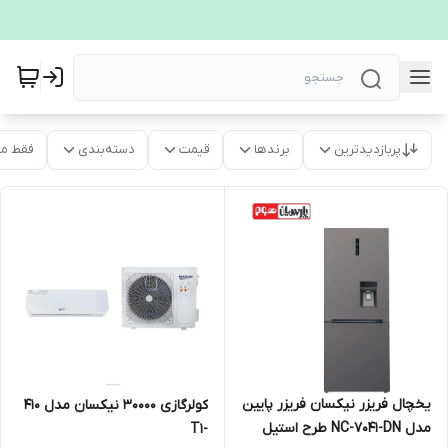
پربازدیدترین
برندها
قیمت
دسته‌بندی
فقط م
یخچال فریزر نیکسان فریزر پایین
کولرگازی 30000 نیکسان مدل 410
مدل NC-7041-DN طرح استیل
-T1