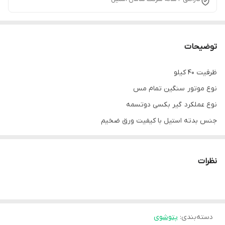
توضیحات
ظرفیت 40 کیلو
نوع موتور سنگین تمام مس
نوع عملکرد گیر بکسی دوتسمه
جنس بدته استیل با کیفیت ورق ضخیم
مناسب شستشوی دو عدد پتو یک نفره یا یک عدد پتوی دونفره
با ضمانت 2 ساله شرکت سامان استیل
نظرات
ارسال به سراسر کشور
دسته‌بندی
:
پتوشوی