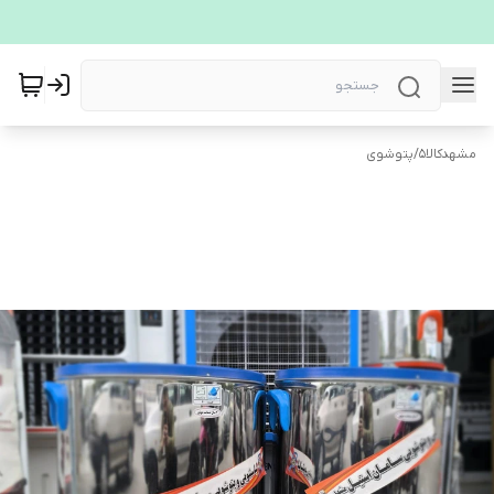
مشهدکالا5
/
پتوشوی