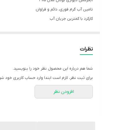
آبگرمکن دیواری بوتان مدل 3115
تامین آب گرم فوری، دائم و فراوان
کارکرد با کمترین جریان آب
سه سال ضمانت
دارای کلیه استانداردهای داخلی و استاندارد کیفیت اروپا CE
دارای رده انرژی E
نظرات
دارای شیر تنظیم دما و مقدار آب خروجی
امکان تنظیم شعله به صورت ولومی و پیوسته
شما هم درباره این محصول نظر خود را بنویسید.
مجهز به سیستم ایمنی کلید حرارتی روی مبدل و کلاهک
برای ثبت نظر، لازم است ابتدا وارد حساب کاربری خود شو
کنترل هوشمند شعله و بهره گیری از سیستم ماژولار
افزودن نظر
دارای شمعک دائمی
دارای فندک پیزوالکتریک ضربه ای
قابلیت کارکرد با گاز شهری و گاز مایع
مناسب واحدهای تجاری، اداری، مسکونی‌