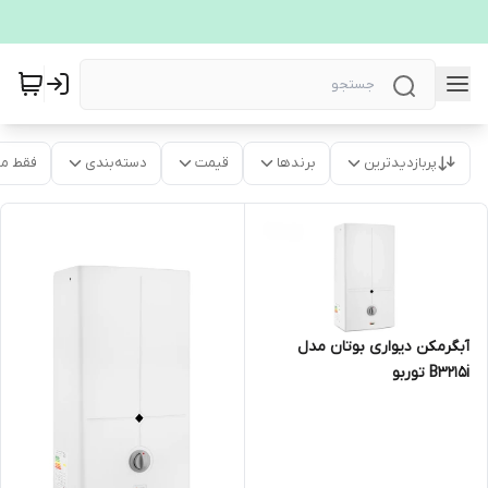
پربازدیدترین
برندها
قیمت
دسته‌بندی
فقط م
آبگرمکن دیواری بوتان مدل
B3215i توربو