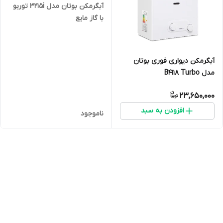
آبگرمکن بوتان مدل 3215i توربو
با گاز مایع
آبگرمکن دیواری فوری بوتان
مدل B4118 Turbo
23,650,000
افزودن به سبد
ناموجود