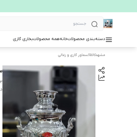
دسته‌بندی محصولات
خانه
همه محصولات
بخاری گازی
مشهدکالا5
/
سماور گازی و زغالی
سماو
بر
دس