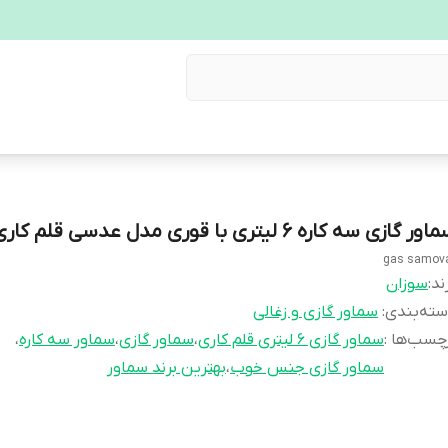
ور گازی سه کاره ۶ لیتری با قوری مدل عدسی قلم کاری
gas samov
ند:
سوزان
ته‌بندی
:
سماور گازی و زغالی
چسب‌ها :
سماور گازی ۶ لیتری قلم کاری
،
سماور گازی
،
سماور سه کاره
،
سماور گازی جنس خوب
،
بهترین برند سماور