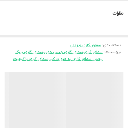
کیفیت عالی
نظرات
ارسال فوری به سراسر کشور
روش ارسال پست پیشتاز
و باربری
دسته‌بندی
:
سماور گازی و زغالی
برچسب‌ها :
سماور گازی
،
سماور گازی جنس خوب
،
سماور گازی بزرگ
،
پخش سماور گازی به صورت کلی
،
سماور گازی با کیفیت