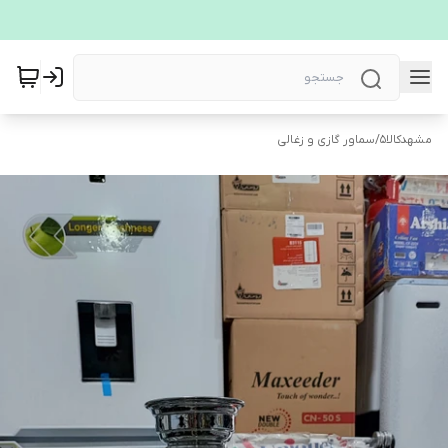
مشهدکالا5
/
سماور گازی و زغالی