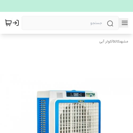
مشهدکالا5
/
کولر آبی