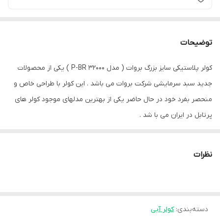
توضیحات
کولر پلاستیکی سایز بزرگ بروات ( مدل P-BR 32000 ) یکی از محصولات
جدید سبد سرمایشی شرکت بروات می باشد . این کولر با طراحی خاص و
منحصر بفرد خود در حال حاضر یکی از بهترین مدلهای موجود کولر های
پرتابل در ایران می با شد .
از ویژگی های مهم کولر پرتابل 32000 بروات می توان به موارد زیر اشاره
نظرات
کرد :
• مجهز به نمایشگر دیجیتال لمسی و با امکان کنترل از راه دور برای
هدایت درجه هوادهی و میزان جریان آب
دسته‌بندی
:
کولر آبی
• مجهز به سنسور هوشمند کنترل جریان آب