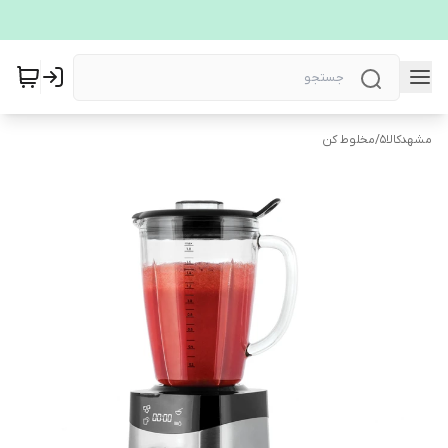
مشهدکالا5
/
مخلوط کن