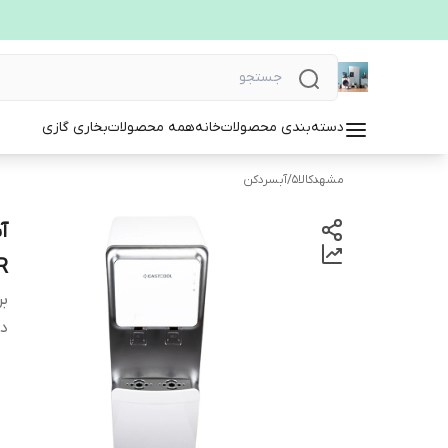
دسته‌بندی محصولات
خانه
همه محصولات
بخاری گازی
مشهدکالا5
/
آبسردکن
R
بر
دس