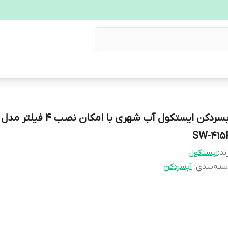
SW-415
ند:
ایستکول
ته‌بندی
:
آبسردکن