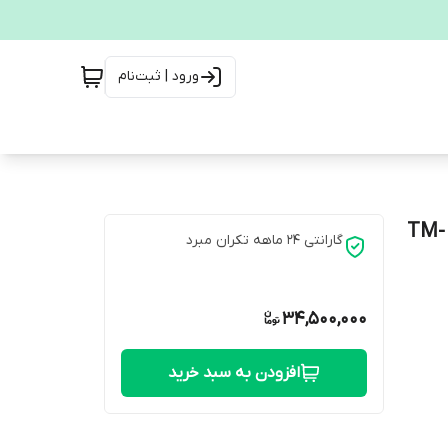
ورود | ثبت‌نام
آبسردکن ایستکول آب شهری با امکان نصب ۴ فیلتر مدل TM-
گارانتی 24 ماهه تکران مبرد
34,500,000
افزودن به سبد خرید