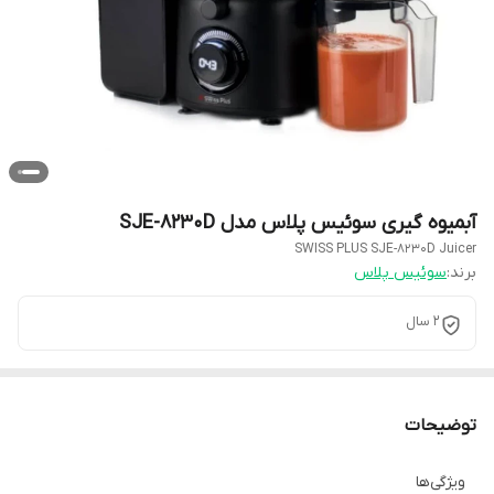
آبمیوه گیری سوئیس پلاس مدل SJE-8230D
SWISS PLUS SJE-8230D Juicer
برند:
سوئیس پلاس
۲ سال
توضیحات
ویژگی‌ها