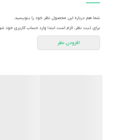
طراحی ظاهری و کیفیت ساخت
شما هم درباره این محصول نظر خود را بنویسید.
برای ثبت نظر، لازم است ابتدا وارد حساب کاربری خود شو
افزودن نظر
اطلاعات مربوط به وضعیت شست‌وشو، زمان باقی ‌مانده و ب
دستگاه برای هر کاربری آسان باشد.
قیمت و خرید ماشین لباسشویی اتوماتیک پاکشوما مدل TLX 7001 W ظرفیت ۷ کیلوگرم
مشخصات
نوع ماشین لباسشویی دوقلو و سطلی
عملکرد ماشین لباسشویی اتوماتیک