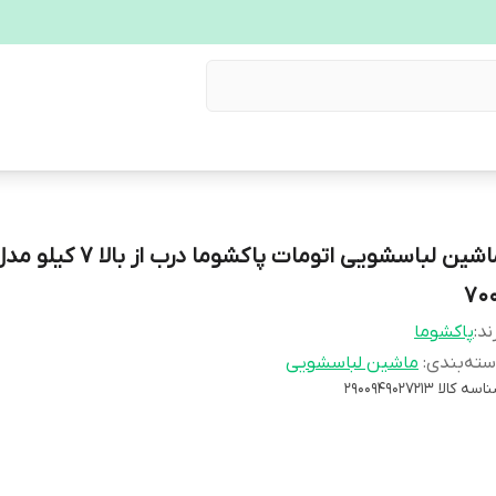
700
ند:
پاکشوما
ته‌بندی
:
ماشین لباسشویی
اسه کالا
2900949027213