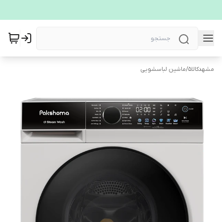
مشهدکالا5
/
ماشین لباسشویی