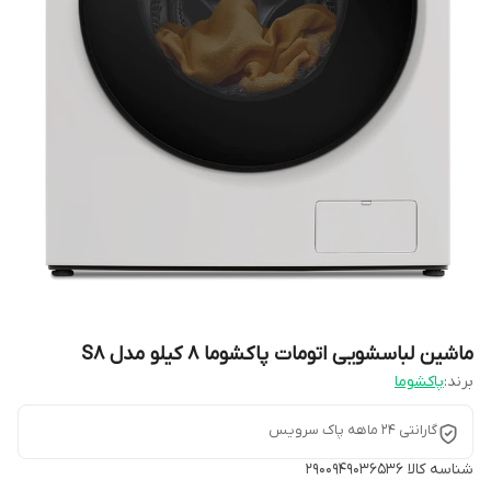
ماشین لباسشویی اتومات پاکشوما 8 کیلو مدل S8
برند:
پاکشوما
گارانتی ۲۴ ماهه پاک سرویس
شناسه کالا
2900949036536