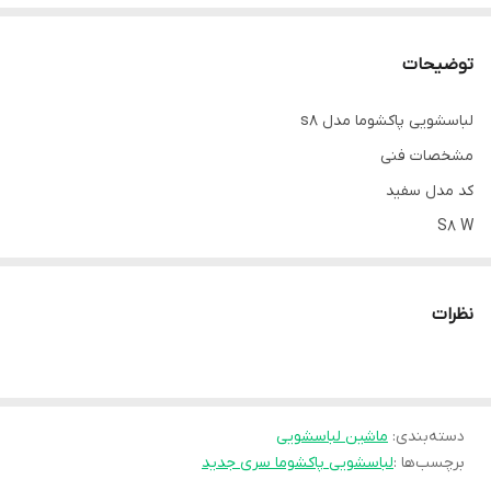
توضیحات
لباسشویی پاکشوما مدل s8
مشخصات فنی
کد مدل سفید
S8 W
کد مدل اینوکس
S8 X
نظرات
دور موتور
1400 دور در دقیقه
تعداد برنامه های شست و شو
14 برنامه شستشو اصلی و 5 آپشن کمکی
دسته‌بندی
:
ماشین لباسشویی
برچسب‌ها :
لباسشویی پاکشوما سری جدید
نوع درب