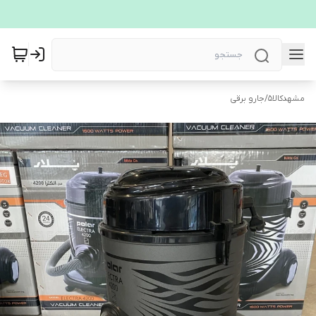
مشهدکالا5
/
جارو برقی