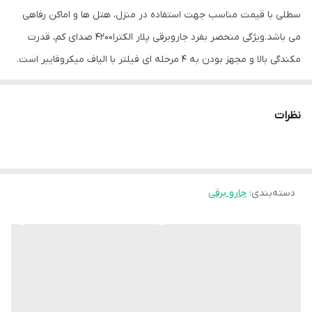
سطلی با قیمت مناسب جهت استفاده در منزل، هتل ها و اماکن رفاهی
می باشد.ویژگی منحصر بفرد جاروبرقی پلار الکترا4200 صدای کم، قدرت
مکندگی بالا و مجهز بودن به 4 مرحله ای فیلتر با الیاف میکروفایبر است.
بر روی بدنه نشان گر پر شدن مخزن تعبیه شده است.فیلترهای موجود
در این جاروبرقی شامل فیلتر هپا جهت جلوگیری از انتشار گرد و غبار در
نظرات
هوای خروجی از دستگاه و جلوگیری از بروز آلرژی در افراد حساس و فیلتر
محافظ موتور جهت جلوگیری از ورود گرد و خاک به داخل موتور بوده که
بر بازده و عمر دستگاه می‌افزاید.توجه داشته باشید که جاروبرقی پلارالکترا
دسته‌بندی
:
جارو برقی
سطلی 4200 فقط برای جارو کردن سطوح خشک طراحی شده است.این
جاروبرقی سطلی پلار الکترا 4200 هتلی ، ساخت کشور ایران می باشد.
مشخصات
شناسه کالا 2620153175890
تعداد سری بدون سری مجزا