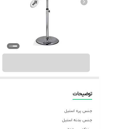
توضیحات
جنس پره استیل
جنس بدنه استیل