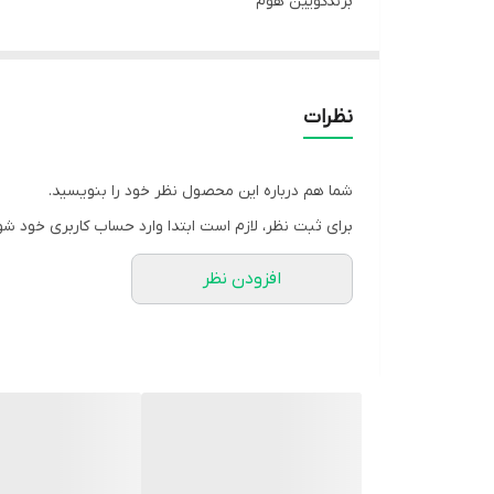
برندکویین هوم
سایر امکانات
5 پره, دارای چهار حالت, دارای سه سرعت متفاوت, نمایشگر دمای محیط
توان50 وات
نظرات
وزن6500 گرم
ابعاد70 × 40 × 25 سانتیمتر
شما هم درباره این محصول نظر خود را بنویسید.
کیفیت فوق العاده
برای ثبت نظر، لازم است ابتدا وارد حساب کاربری خود شو
ارسال به سراسر کشور
افزودن نظر