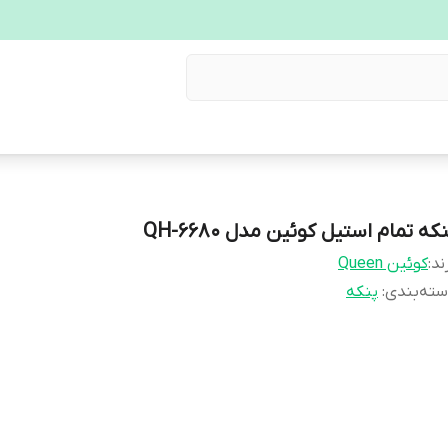
که تمام استیل کوئین مدل QH-6680
ند:
کوئین Queen
ته‌بندی
:
پنکه