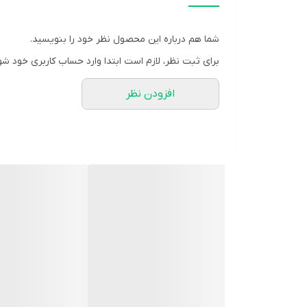
قابلیت تنظیم ارتفاع
دارد
شما هم درباره این محصول نظر خود را بنویسید.
تنظیمات سرعت
برای ثبت نظر، لازم است ابتدا وارد حساب کاربری خود شو
سه حالت (تند، متوسط، کند)
افزودن نظر
تعداد پره‌ها
5 پره
جنس پره
فلزی
جنس بدنه
پلاستیک
ریموت کنترل
دارد
تایمر
دارد