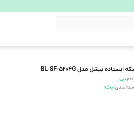
که ایستاده بیشل مدل BL-SF-5204G
ند:
بیشل
ته‌بندی
:
پنکه