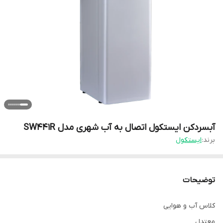
آبسردکن ایستکول اتصال به آب شهری مدل SW۴۴۱R
برند:
ایستکول
توضیحات
کلاس آب و هوایی
معتدل