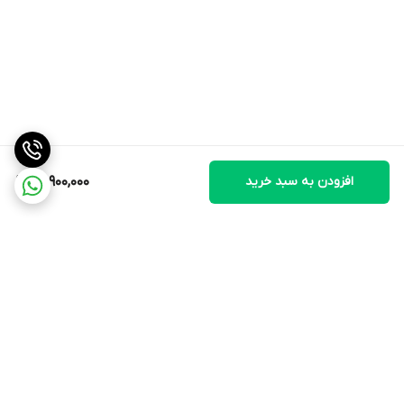
سنسور کاهش مصرف انرژی در شب
ندارد
وزن خالص
۱۲.۱ کیلوگرم
افزودن به سبد خرید
29,900,000
وزن ناخالص
۱۳.۸ کیلوگرم
ابعاد خالص (عرض×عمق×ارتفاع)
۲۶×۳۲×۱۰۰ سانتی‌متر
برگشت به بالا
ابعاد با کارتن (عرض×عمق×ارتفاع)