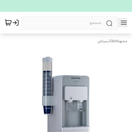
مشهدکالا5
/
آبسردکن