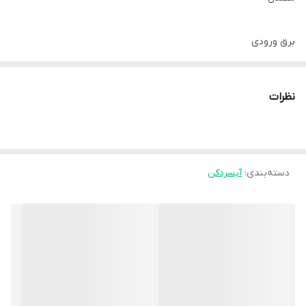
برق ورودی
۲۲۰V AC
نظرات
جنس بدنه
فولاد کربنی خودرنگ
دسته‌بندی
:
نوع سیکل تبرید
آبسردکن
سیکل تبرید تراکمی
نوع کمپرسور
دور ثابت
قفل کودک