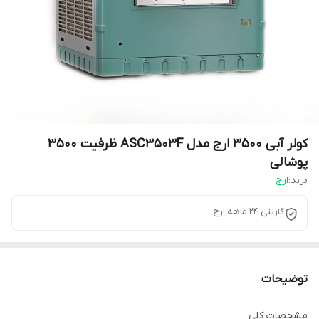
کولر آبی 3500 ارج مدل ASC3503F ظرفیت ۳۵۰۰
پوشالی
برند:
ارج
گارنتی 24 ماهه ارج
توضیحات
مشخصات کلی