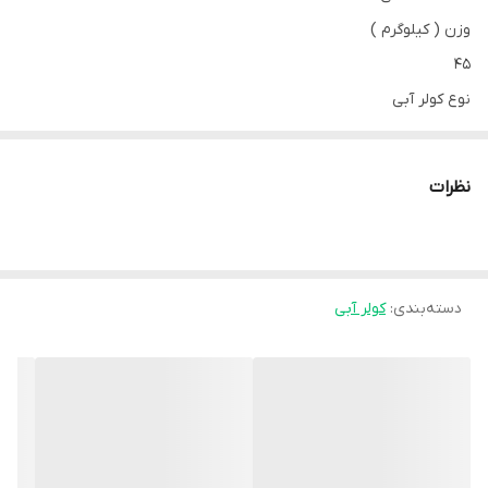
وزن ( کیلوگرم )
45
نوع کولر آبی
معمولی
حجم کولر
نظرات
3500
جنس بدنه کولر
ورق گالوانیزه با پوشش الکترواستاتیک
دسته‌بندی
:
ولتاژ ورودی برق
کولر آبی
220 ولت
بیشینه قدرت باد دهی
4000 متر مکعب بر ساعت
قدرت موتور
270-570 وات