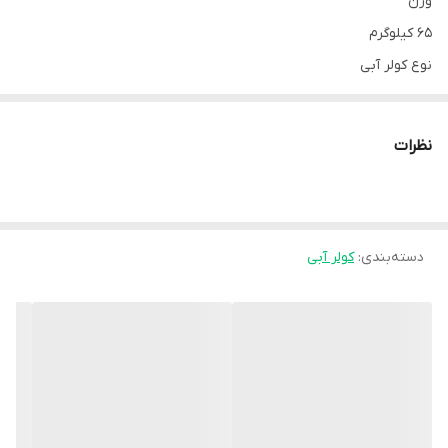
وزن
۶۵ کیلوگرم
نوع کولر آبی
معمولی
توان مصرفی
نظرات
۷۵۰ وات
جنس بدنه
گالوانیزه
دسته‌بندی
:
کولر آبی
تنظیم خودکار سطح آب (فلوتر)
مکانیکی
نوع کنترل
دستی
ابعاد
۱۰۰x۸۷x۸۷ سانتی‌متر