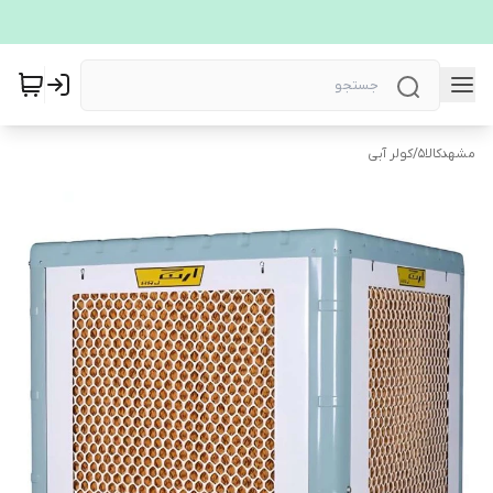
مشهدکالا5
/
کولر آبی