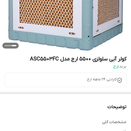
کولر آبی سلولزی 5500 ارج مدل ASC5503FC
برند:
ارج
گارانتی 24 ماهه ارج
توضیحات
مشخصات کلی