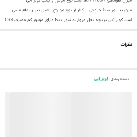
میزان هوادهی 5500 acf/m است.نوع موتور و پمپ کولر آبی
مرواریدسوز 6000 خروجی از کنار از نوع موتوژن اصل تبریز تمام مسی
است.کولر آبی دریچه بغل مروارید سوز 6000 دارای موتور کم مصرف CRS
می باشد و سبب کاهش مصرف انرژی می باشد.وجود موتور CRS در کولر
ابی راندمان دستگاه را بالا می برد و میزان خنک کنندگی آن را بالا می
نظرات
برد.جنس بدنه کولر روبروزن آبی شرکت مروارید از ورق گالوانیره است و
دارای پوشش رنگ الکترواستاتیکی که در برابر اشعه خورشید مقاوم
است.کولر ابی ایرانی مروارید 6000 مجهز به کلید محافظ جان RCCB است.
دسته‌بندی
:
کولر آبی
– مجهز به کلید محافظ جان RCCB – موتور و پمپ موتوژن اصل تبریز
تمام مسی – ۲۴ماه گارانتی شرکتی بی قید و شرط – موتور مجهزبه CRS
مصرف کم راندمان بالا – رنگ پودری استاتیک ضد UV آفتاب
ارسال به سراسر کشور