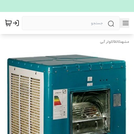
مشهدکالا5
/
کولر آبی