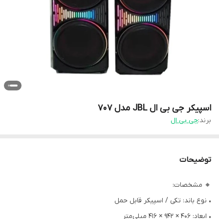
اسپیکر جی بی ال JBL مدل 707
برند:
جی بی ال
توضیحات
🔸 مشخصات:
• نوع باند: تکی / اسپیکر قابل حمل
• ابعاد: ۴۰۶ × ۹۴۲ × ۴۱۶ میلی‌متر