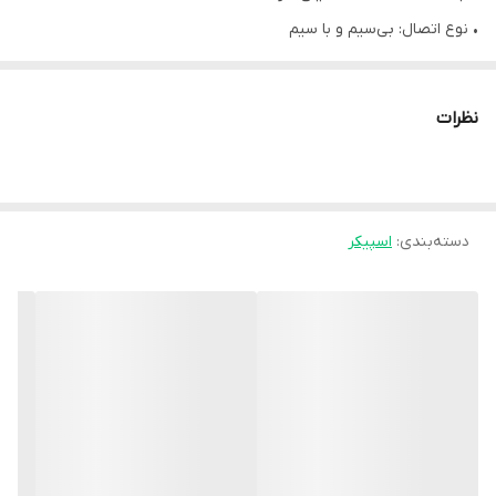
• نوع اتصال: بی‌سیم و با سیم
• روش‌های پخش: بلوتوث نسخه ۵.۴، AUX، فلش مموری، USB
• برد بلوتوث: ۱۰ متر
نظرات
• توان خروجی واقعی (RMS): ۸۰۰ وات
• تویتر: ۲ عدد دام ۱.۲۵ اینچی (۳۰ میلی‌متر)
• درایور ووفر: ۲ عدد ووفر ۹ اینچی (۲۴۳ میلی‌متری)
دسته‌بندی
:
اسپیکر
• بازه فرکانس پاسخ‌دهی: ۳۲ هرتز - ۲۰ کیلوهرتز
• نرخ سیگنال به نویز: بیش از ۸۰ دسی‌بل
• ورودی جک صدا: ۳.۵ میلی‌متری
• درگاه USB: دارد
• ورودی میکروفون: ۲۰ میلی‌ولت RMS
• ورودی گیتار: ۱۰۰ میلی‌ولت RMS
• ورودی خط: ۱۰۰ میلی‌ولت RMS
• توضیحات کنترل‌کننده: دکمه پاور، تقویت باس، تنظیم نورپردازی،