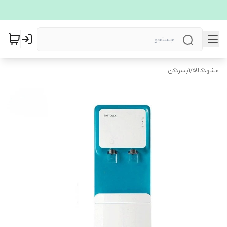
مشهدکالا5
/
آبسردکن