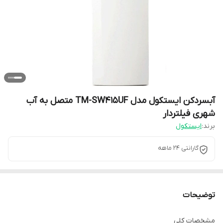
آبسردکن ایستکول مدل TM-SW415UF متصل به آب
شهری فیلتردار
برند:
ایستکول
گارانتی 24 ماهه
توضیحات
مشخصات کلی