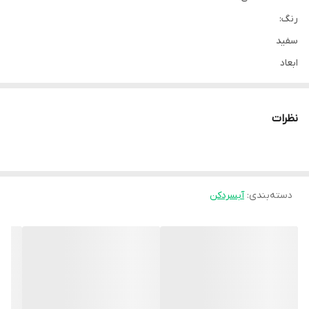
رنگ:
سفید
ابعاد
112x39x30 سانتی‌متر
وزن
نظرات
25500 گرم
ورود آب
اتصال به شیر آب
نوع فیلتر
دسته‌بندی
:
آبسردکن
UF
توان آب‌گرم‌کن
488 وات
توان آب‌سردکن
105 وات