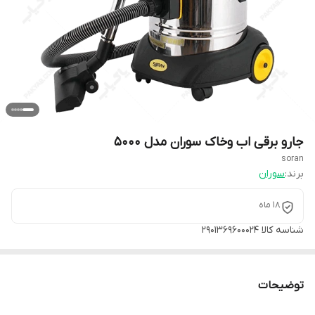
جارو برقی اب وخاک سوران مدل ۵۰۰۰
soran
برند:
سوران
۱۸ ماه
شناسه کالا
2901369600024
توضیحات