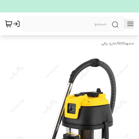
مشهدکالا5
/
جارو برقی