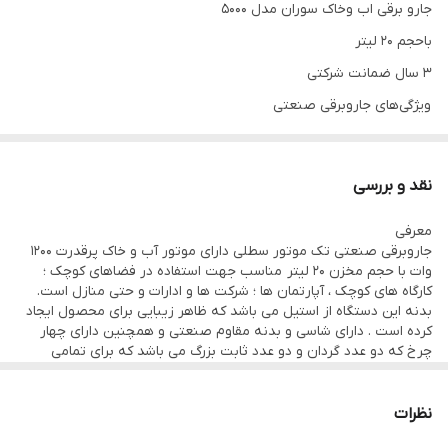
جارو برقی اب وخاک سوران مدل ۵۰۰۰
باحجم ۲۰ لیتر
۳ سال ضمانت شرکتی
ویژگی‌های جاروبرقی صنعتی
دارای لوله تلسکوپی
نقد و بررسی
معرفی
ظرفیت مخزن اصلی
جاروبرقی صنعتی تک موتور سطلی دارای موتور آب و خاک پرقدرت 1200
وات با حجم مخزن 20 لیتر مناسب جهت استفاده در فضاهای کوچک ؛
کارگاه های کوچک ، آپارتمان ها ؛ شرکت ها و ادارات و حتی منازل است.
۲۰ لیتر
بدنه این دستگاه از استیل می باشد که ظاهر زیبایی برای محصول ایجاد
کرده است . دارای شاسی و بدنه مقاوم صنعتی و همچنین دارای چهار
چرخ که دو عدد گردان و دو عدد ثابت بزرگ می باشد که برای تمامی
دبی هوا
سطوح مناسب است . این جاروبرقی یک محصول صنعتی در ابعاد کوچک
می باشد که دارای موتور صنعتی و متعلقات مقاوم است. متعلقات این
محصول لوله خرطومی 2 متری - لوله تلسکوپی استیل - پارویی شیشه
نظرات
۱۹۵ مترمکعب بر ساعت
ای مکش آب از روی مبل ، صندلی و فرش و موکت - قطعه مویی -