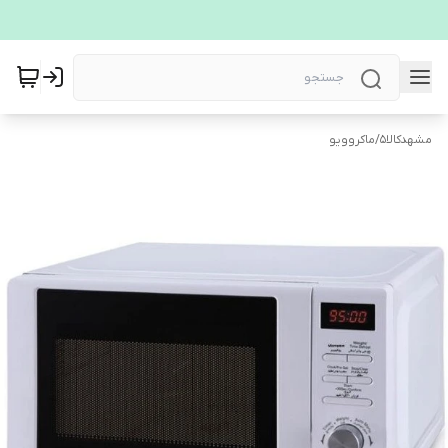
مشهدکالا5
/
ماکروویو