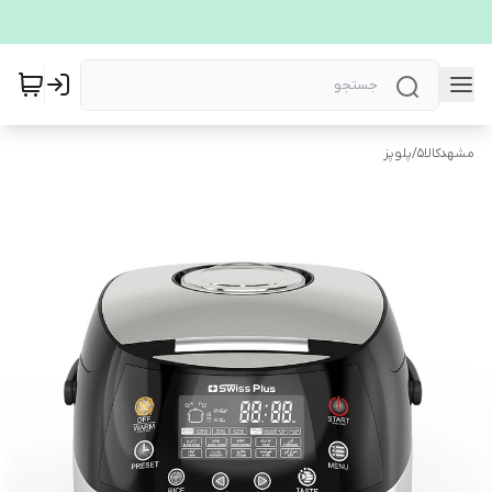
مشهدکالا5
/
پلوپز