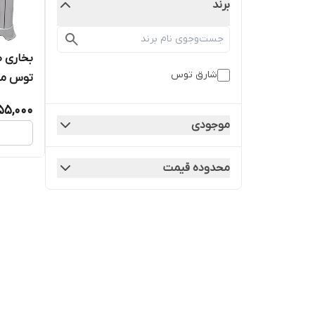
برند
شارق توس
توس مدل ه
55,000
موجودی
محدوده قیمت