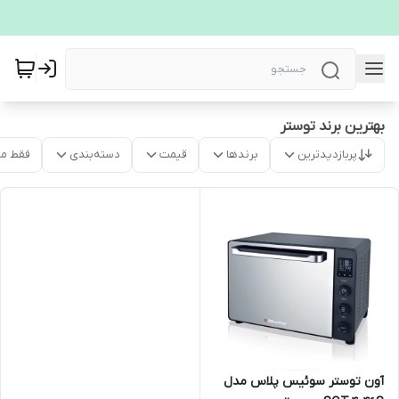
بهترین برند توستر
پربازدیدترین
برندها
قیمت
دسته‌بندی
فقط م
آون توستر سوئیس پلاس مدل