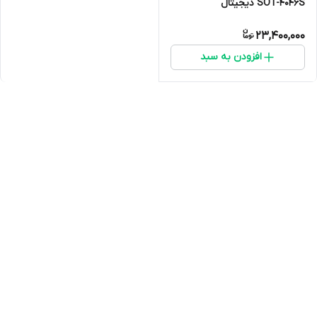
SOT-4046S دیجیتال
23,400,000
افزودن به سبد