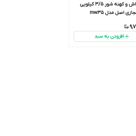
مینی واش و کهنه شور ۳/۵ کیلویی
ازی اصل مدل mw35
9,
افزودن به سبد