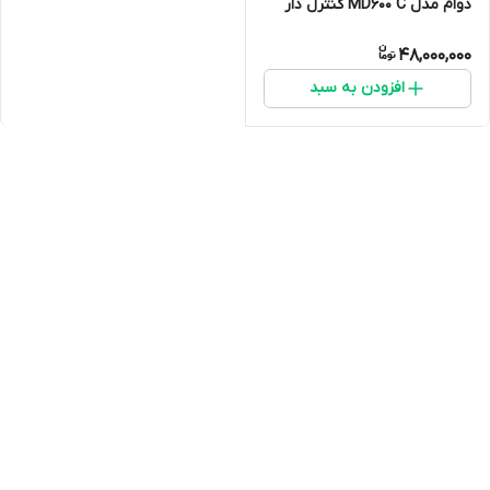
دوام مدل MD600 C کنترل دار
گرید A
48,000,000
افزودن به سبد